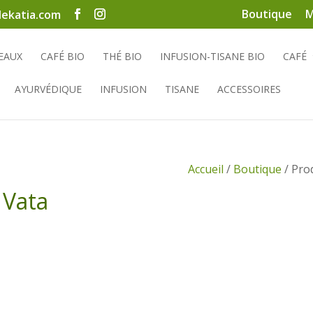
Boutique
M
ekatia.com
EAUX
CAFÉ BIO
THÉ BIO
INFUSION-TISANE BIO
CAFÉ
AYURVÉDIQUE
INFUSION
TISANE
ACCESSOIRES
Accueil
/
Boutique
/ Prod
 Vata