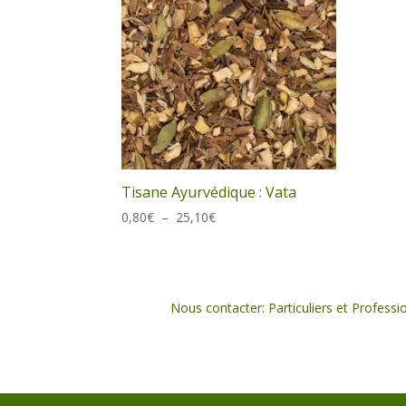
Tisane Ayurvédique : Vata
Plage
0,80
€
–
25,10
€
de
prix :
0,80€
à
Nous contacter: Particuliers et Professi
25,10€