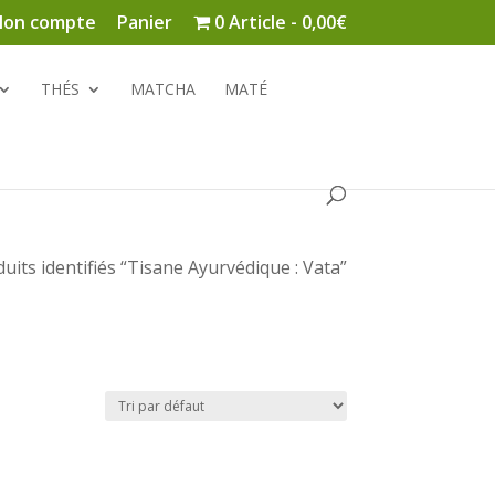
on compte
Panier
0 Article
0,00€
THÉS
MATCHA
MATÉ
uits identifiés “Tisane Ayurvédique : Vata”