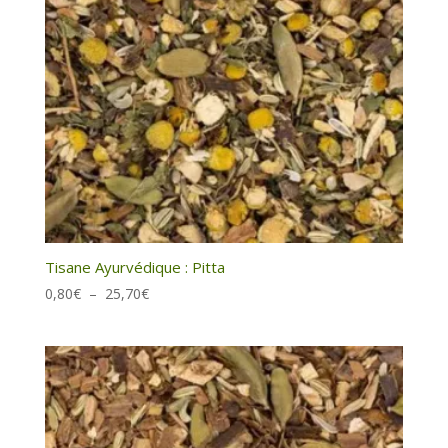
Tisane Ayurvédique : Pitta
Plage
0,80
€
–
25,70
€
de
prix :
0,80€
à
25,70€