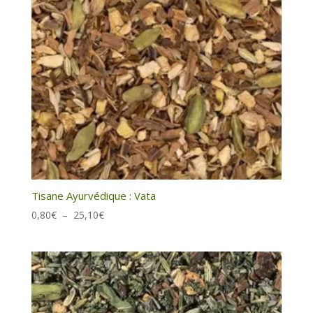
Tisane Ayurvédique : Vata
Plage
0,80
€
–
25,10
€
de
prix :
0,80€
à
25,10€