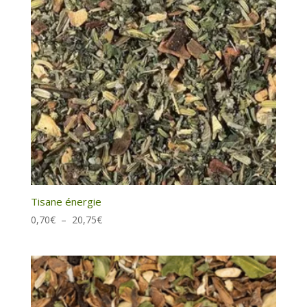
Tisane énergie
Plage
0,70
€
–
20,75
€
de
prix :
0,70€
à
20,75€