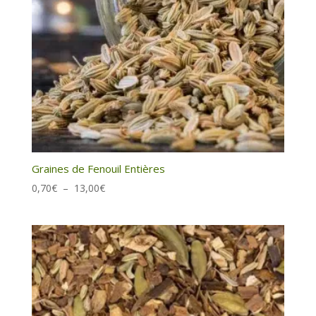
Graines de Fenouil Entières
Plage
0,70
€
–
13,00
€
de
prix :
0,70€
à
13,00€