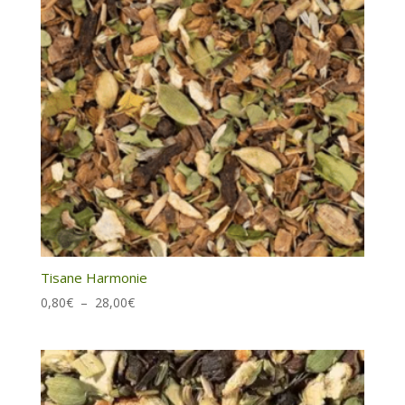
Tisane Harmonie
Plage
0,80
€
–
28,00
€
de
prix :
0,80€
à