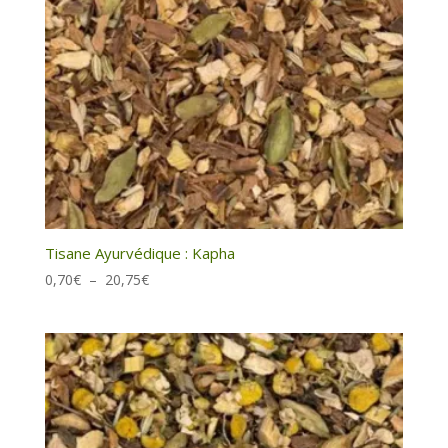
Tisane Ayurvédique : Kapha
Plage
0,70
€
–
20,75
€
de
prix :
0,70€
à
20,75€