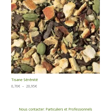
28,00€
Tisane Sérénité
Plage
0,70
€
–
20,95
€
de
prix :
0,70€
à
Nous contacter: Particuliers et Professionnels