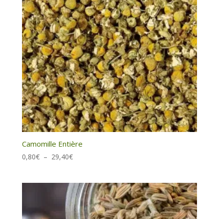
Camomille Entière
Plage
0,80
€
–
29,40
€
de
prix :
0,80€
à
29,40€