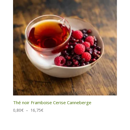
Thé noir Framboise Cerise Canneberge
Plage
0,80
€
–
16,75
€
de
prix :
0,80€