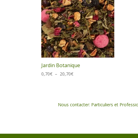
Jardin Botanique
Plage
0,70
€
–
20,70
€
de
prix :
0,70€
à
Nous contacter: Particuliers et Professi
20,70€