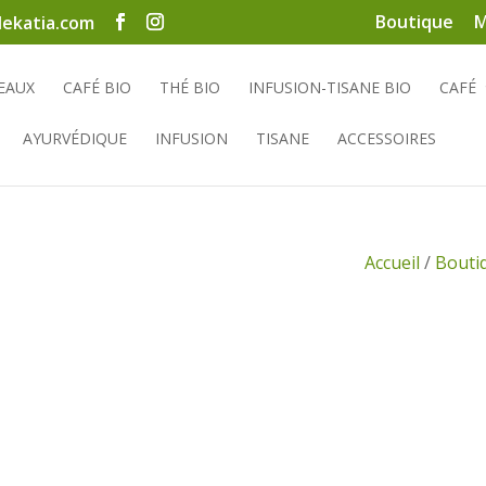
Boutique
M
ekatia.com
EAUX
CAFÉ BIO
THÉ BIO
INFUSION-TISANE BIO
CAFÉ
AYURVÉDIQUE
INFUSION
TISANE
ACCESSOIRES
Accueil
/
Bouti