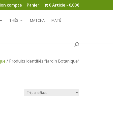
on compte
Panier
0 Article
0,00€
THÉS
MATCHA
MATÉ
que
/ Produits identifiés “Jardin Botanique”