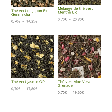
Mélange de thé vert
Thé vert du Japon Bio
Menthe Bio
Genmaicha
Plage
0,70
€
–
20,80
€
Plage
0,70
€
–
14,25
€
de
de
prix :
prix :
0,70€
0,70€
à
à
20,80€
14,25€
Thé vert Jasmin OP
Thé vert Aloe Vera -
Grenade
Plage
0,70
€
–
17,80
€
Plage
0,70
€
–
19,60
€
de
de
prix :
prix :
0,70€
0,70€