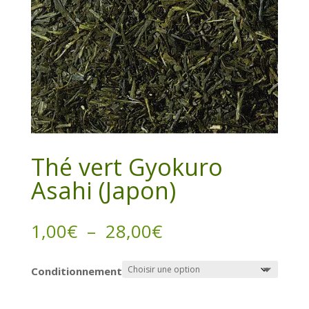
Thé vert Gyokuro
Asahi (Japon)
Plage
1,00
€
–
28,00
€
de
prix :
Conditionnement
1,00€
à