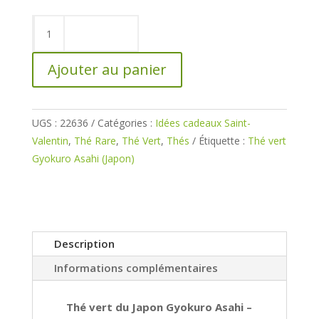
28,00€
quantité
de
Thé
Ajouter au panier
vert
Gyokuro
Asahi
UGS :
22636
Catégories :
Idées cadeaux Saint-
(Japon)
Valentin
,
Thé Rare
,
Thé Vert
,
Thés
Étiquette :
Thé vert
Gyokuro Asahi (Japon)
Description
Informations complémentaires
Thé vert du Japon Gyokuro Asahi –