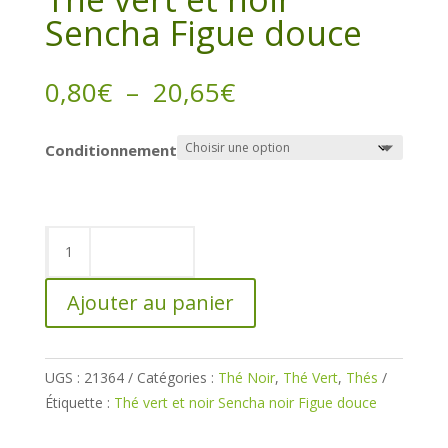
Sencha Figue douce
Plage
0,80
€
–
20,65
€
de
prix :
Conditionnement
0,80€
à
20,65€
quantité
de
Thé
Ajouter au panier
vert
et
noir
UGS :
21364
Catégories :
Thé Noir
,
Thé Vert
,
Thés
Sencha
Étiquette :
Thé vert et noir Sencha noir Figue douce
Figue
douce