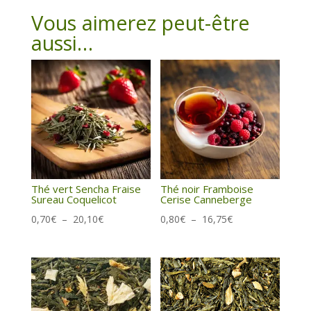
Vous aimerez peut-être
aussi…
Thé vert Sencha Fraise
Thé noir Framboise
Sureau Coquelicot
Cerise Canneberge
Plage
Plage
0,70
€
–
20,10
€
0,80
€
–
16,75
€
de
de
prix :
prix :
0,70€
0,80€
à
à
20,10€
16,75€