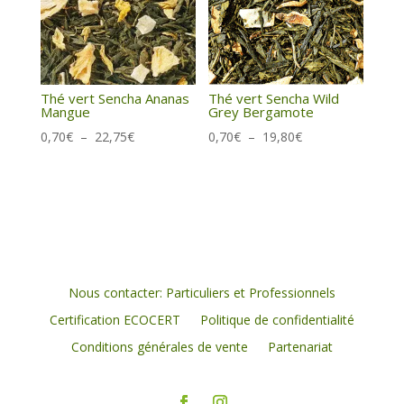
Thé vert Sencha Ananas
Thé vert Sencha Wild
Mangue
Grey Bergamote
Plage
Plage
0,70
€
–
22,75
€
0,70
€
–
19,80
€
de
de
prix :
prix :
0,70€
0,70€
à
à
22,75€
19,80€
Nous contacter: Particuliers et Professionnels
Certification ECOCERT
Politique de confidentialité
Conditions générales de vente
Partenariat