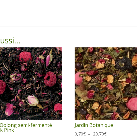
aussi…
Oolong semi-fermenté
Jardin Botanique
k Pink
Plage
0,70
€
–
20,70
€