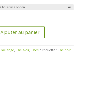
prix :
0,80€
à
17,40€
Ajouter au panier
é mélangé
,
Thé Noir
,
Thés
Étiquette :
Thé noir