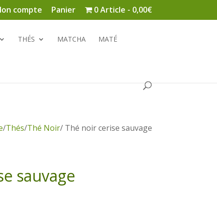
on compte
Panier
0 Article
0,00€
THÉS
MATCHA
MATÉ
e
/
Thés
/
Thé Noir
/ Thé noir cerise sauvage
ise sauvage
Plage
de