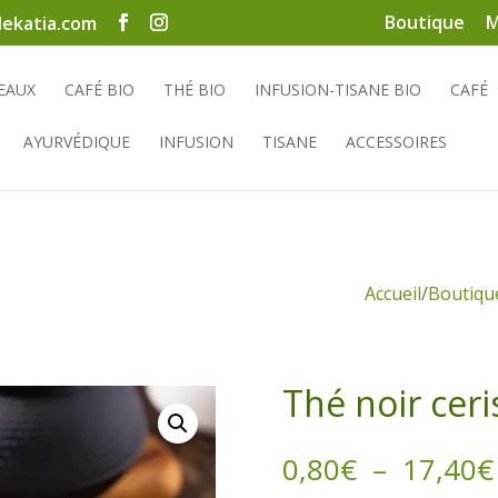
Boutique
M
ekatia.com
EAUX
CAFÉ BIO
THÉ BIO
INFUSION-TISANE BIO
CAFÉ
AYURVÉDIQUE
INFUSION
TISANE
ACCESSOIRES
Accueil
/
Boutiqu
Thé noir cer
0,80
€
–
17,40
€