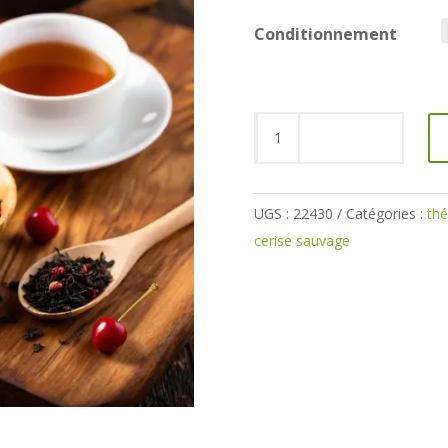
Conditionnement
quantité
de
Thé
noir
UGS :
22430
Catégories :
th
cerise
cerise sauvage
sauvage