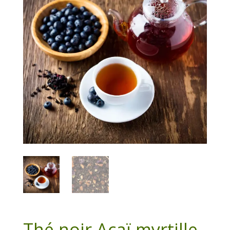
Thé noir Açaï myrtille