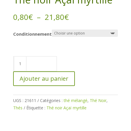
Plage
0,80
€
–
21,80
€
de
prix :
Conditionnement
0,80€
à
21,80€
quantité
de
Thé
Ajouter au panier
noir
Açaï
myrtille
UGS :
21611
Catégories :
thé mélangé
,
Thé Noir
,
Thés
Étiquette :
Thé noir Açaï myrtille