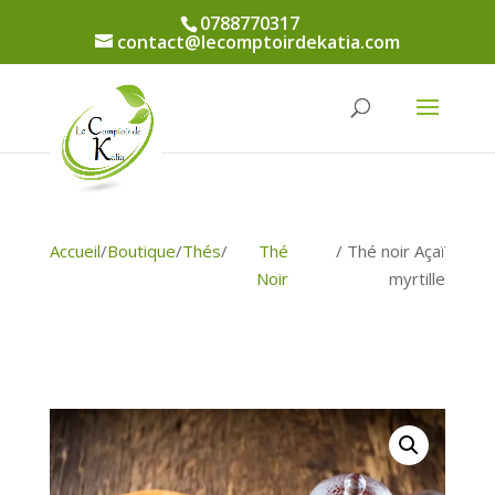
0788770317
contact@lecomptoirdekatia.com
Accueil
/
Boutique
/
Thés
/
Thé
/ Thé noir Açaï
Noir
myrtille