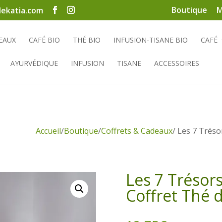
Boutique
M
ekatia.com
EAUX
CAFÉ BIO
THÉ BIO
INFUSION-TISANE BIO
CAFÉ
AYURVÉDIQUE
INFUSION
TISANE
ACCESSOIRES
Accueil
/
Boutique
/
Coffrets & Cadeaux
/ Les 7 Tréso
Les 7 Trésor
Coffret Thé 