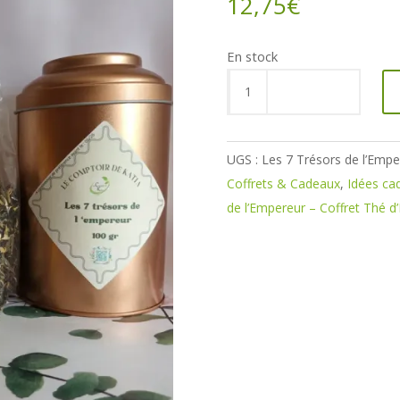
12,75
€
En stock
quantité
de
Les
7
UGS :
Les 7 Trésors de l’Empe
Trésors
Coffrets & Cadeaux
,
Idées ca
de
de l’Empereur – Coffret Thé d
l’Empereur
–
Coffret
Thé
d’Exception