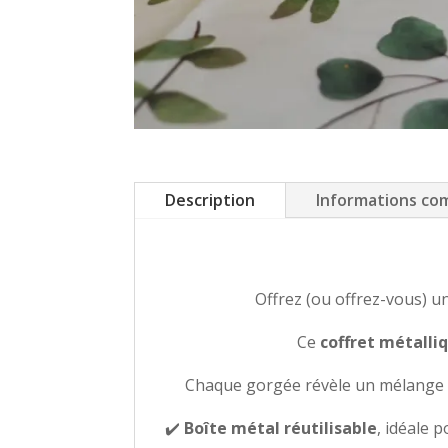
Description
Informations co
Offrez (ou offrez-vous) u
Ce
coffret métalli
Chaque gorgée révèle un mélange so
✔️
Boîte métal réutilisable
, idéale 