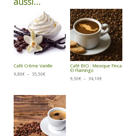
aussi…
Café Crème Vanille
Café BIO : Mexique Finca
El Flamingo
Plage
9,80
€
–
35,50
€
Plage
9,50
€
–
34,10
€
de
de
prix :
prix :
9,80€
9,50€
à
à
35,50€
34,10€