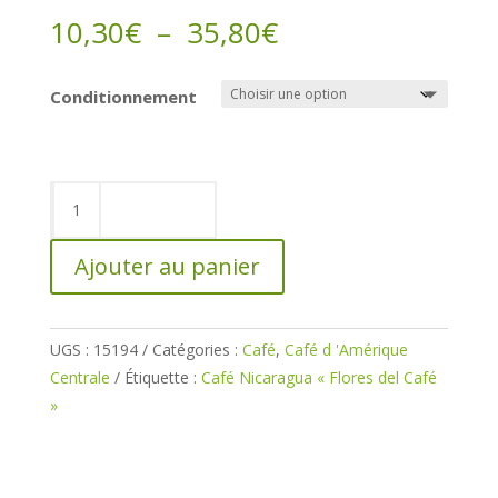
Plage
10,30
€
–
35,80
€
de
prix :
Conditionnement
10,30€
à
35,80€
quantité
de
Café
Ajouter au panier
Nicaragua
«
Flores
UGS :
15194
Catégories :
Café
,
Café d 'Amérique
del
Centrale
Étiquette :
Café Nicaragua « Flores del Café
Café
»
»