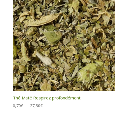
Thé Maté Respirez profondément
Plage
0,70
€
–
27,30
€
de
prix :
0,70€