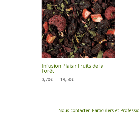
Infusion Plaisir Fruits de la
Forêt
Plage
0,70
€
–
19,50
€
de
prix :
0,70€
à
Nous contacter: Particuliers et Professi
19,50€