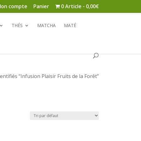
on compte
Panier
0 Article
0,00€
THÉS
MATCHA
MATÉ
entifiés “Infusion Plaisir Fruits de la Forêt”