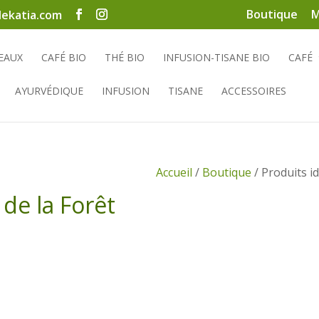
Boutique
M
ekatia.com
EAUX
CAFÉ BIO
THÉ BIO
INFUSION-TISANE BIO
CAFÉ
AYURVÉDIQUE
INFUSION
TISANE
ACCESSOIRES
Accueil
/
Boutique
/ Produits id
 de la Forêt