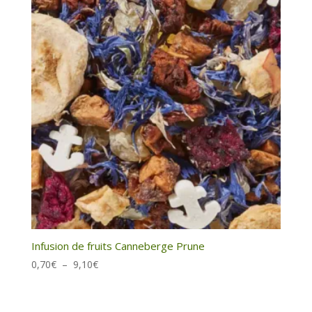
Infusion de fruits Canneberge Prune
Plage
0,70
€
–
9,10
€
de
prix :
0,70€