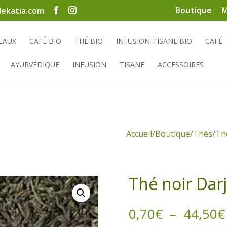
Boutique
M
ekatia.com
EAUX
CAFÉ BIO
THÉ BIO
INFUSION-TISANE BIO
CAFÉ
AYURVÉDIQUE
INFUSION
TISANE
ACCESSOIRES
Accueil
/
Boutique
/
Thés
/
Th
Thé noir Dar
0,70
€
–
44,50
€