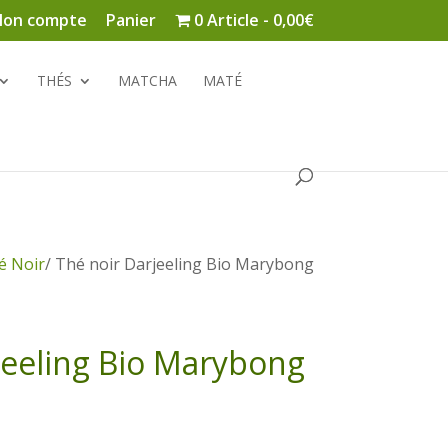
on compte
Panier
0 Article
0,00€
THÉS
MATCHA
MATÉ
é Noir
/ Thé noir Darjeeling Bio Marybong
jeeling Bio Marybong
Plage
de