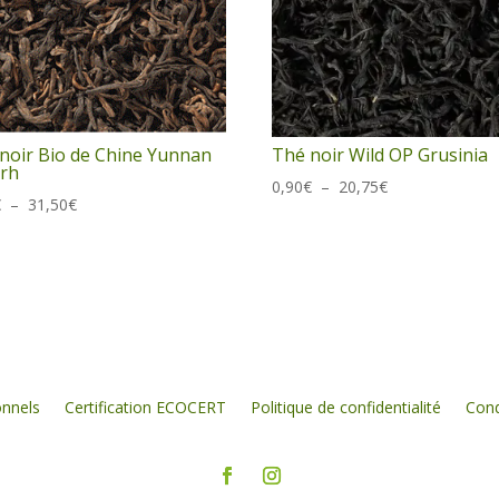
noir Bio de Chine Yunnan
Thé noir Wild OP Grusinia
Erh
Plage
0,90
€
–
20,75
€
Plage
€
–
31,50
€
de
de
prix :
prix :
0,90€
0,70€
à
à
20,75€
31,50€
onnels
Certification ECOCERT
Politique de confidentialité
Cond