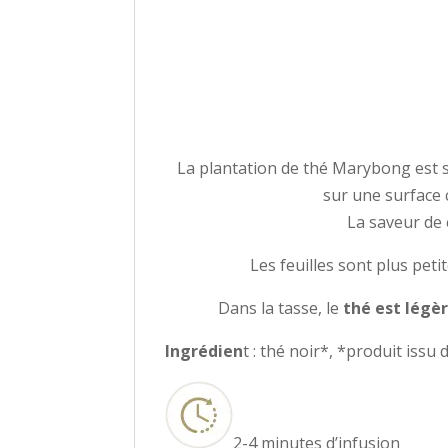
La plantation de thé Marybong est si
sur une surface c
La saveur de 
Les feuilles sont plus peti
Dans la tasse, le
thé est légè
Ingrédien
t : thé noir*, *produit issu 
2-4 minutes d’infusion