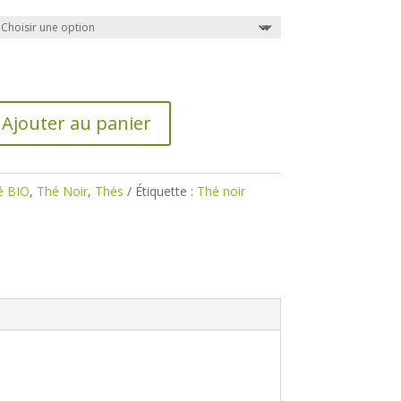
prix :
0,70€
à
44,50€
Ajouter au panier
é BIO
,
Thé Noir
,
Thés
Étiquette :
Thé noir