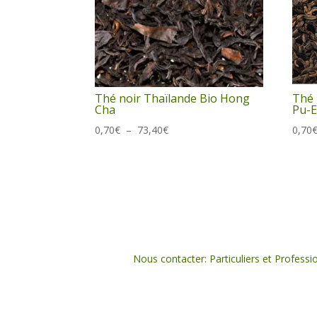
Thé noir Thaïlande Bio Hong
Thé 
Cha
Pu-
Plage
0,70
€
–
73,40
€
0,70
de
prix :
0,70€
à
73,40€
Nous contacter: Particuliers et Professi